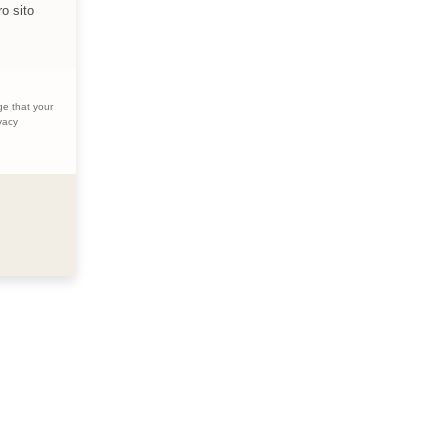
ro sito
ge that your
vacy