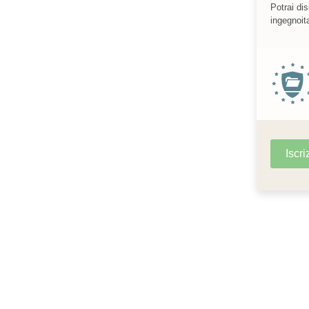
Potrai dis
ingegnoita