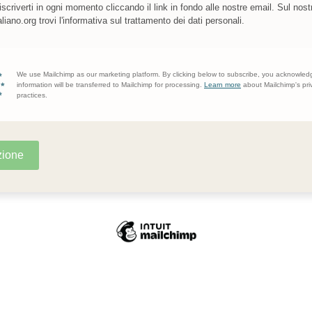
iscriverti in ogni momento cliccando il link in fondo alle nostre email. Sul nost
liano.org trovi l'informativa sul trattamento dei dati personali.
We use Mailchimp as our marketing platform. By clicking below to subscribe, you acknowled
information will be transferred to Mailchimp for processing.
Learn more
about Mailchimp's pri
practices.